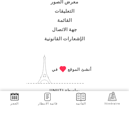
معرض الصور
التعليقات
القائمة
جهة الاتصال
الإشعارات القانونية
أنشئ الموقع
في
بواسطة
UNIITI
© حقوق الطبع والنشر 2026 - LE COMPTOIR
Itinéraire
القائمة
قائمة الانتظار
الحجز
D'AUGUSTINE - جميع الحقوق محفوظة
احجز الآن