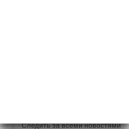
10 Place des
Augustines
13002 Marseille
France
Понедельник
Закрыто
Вторник
Закрыто
Среда
14:00-00:00
Четверг
14:00-00:00
Пятница
14:00-00:00
Суббота
14:00-00:00
Воскресенье
14:00-00:00
Следить за всеми новостями