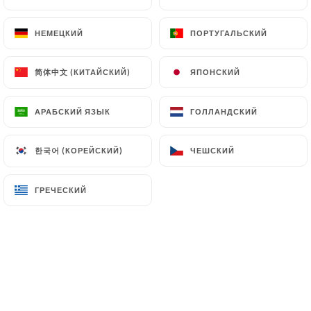
НЕМЕЦКИЙ
НЕМЕЦКИЙ
ПОРТУГАЛЬСКИЙ
ПОРТУГАЛЬСКИЙ
"Le Comptoir d’Augustine est un bar à
简体中文 (КИТАЙСКИЙ)
简体中文 (КИТАЙСКИЙ)
ЯПОНСКИЙ
ЯПОНСКИЙ
tapas situé sur la place des augustines.
АРАБСКИЙ ЯЗЫК
АРАБСКИЙ ЯЗЫК
ГОЛЛАНДСКИЙ
ГОЛЛАНДСКИЙ
Ouvert de 14h à 00h du mercredi au
한국어 (КОРЕЙСКИЙ)
한국어 (КОРЕЙСКИЙ)
ЧЕШСКИЙ
ЧЕШСКИЙ
dimanche, le comptoir vous propose des
déjeuner tardif ou de combler vos
ГРЕЧЕСКИЙ
ГРЕЧЕСКИЙ
petits creux à tout moment de la
journée.
L’établissement travaille que des