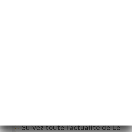
10 Place des
Augustines
13002 Marseille
France
Lundi
Fermé
Mardi
Fermé
Mercredi
14:00-00:00
Jeudi
14:00-00:00
Vendredi
14:00-00:00
Samedi
14:00-00:00
Dimanche
14:00-00:00
Suivez toute l’actualité de Le