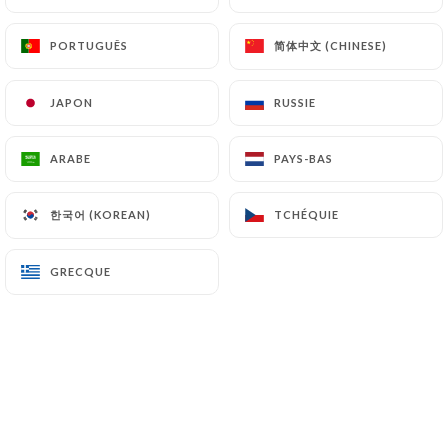
简体中文 (CHINESE)
简体中文 (CHINESE)
PORTUGUÊS
PORTUGUÊS
"Le Comptoir d’Augustine est un bar à
JAPON
JAPON
RUSSIE
RUSSIE
tapas situé sur la place des augustines.
ARABE
ARABE
PAYS-BAS
PAYS-BAS
Ouvert de 14h à 00h du mercredi au
한국어 (KOREAN)
한국어 (KOREAN)
TCHÉQUIE
TCHÉQUIE
dimanche, le comptoir vous propose des
déjeuner tardif ou de combler vos
GRECQUE
GRECQUE
petits creux à tout moment de la
journée.
L’établissement travaille que des