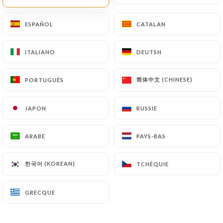
FR
MENU
ESPAÑOL
ESPAÑOL
CATALAN
CATALAN
ITALIANO
ITALIANO
DEUTSH
DEUTSH
简体中文 (CHINESE)
简体中文 (CHINESE)
PORTUGUÊS
PORTUGUÊS
/
ACCUEIL
GALERIE
Galerie
JAPON
JAPON
RUSSIE
RUSSIE
ARABE
ARABE
PAYS-BAS
PAYS-BAS
한국어 (KOREAN)
한국어 (KOREAN)
TCHÉQUIE
TCHÉQUIE
GRECQUE
GRECQUE